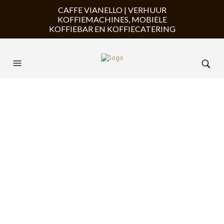
CAFFE VIANELLO | VERHUUR
KOFFIEMACHINES, MOBIELE
KOFFIEBAR EN KOFFIECATERING
Koffiemachine huren
voor beurs of
evenement
Huur gemakkelijk en snel
een professionele
koffiemachine voor op de
beurs stand of evenement.
OFFERTE AANVRAGEN